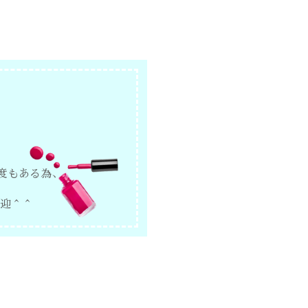
度もある為、
＾
迎＾＾