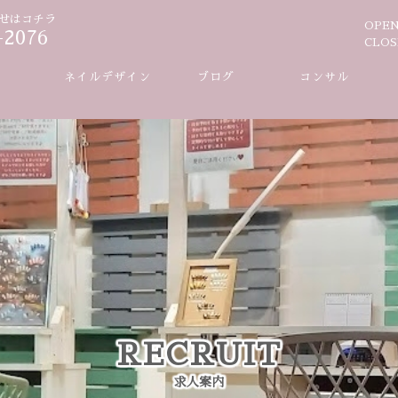
せはコチラ
OPE
-2076
CLOS
ー
ネイルデザイン
ブログ
コンサル
ネイル
ネイル
ケア
ケア
RECRUIT
求人案内