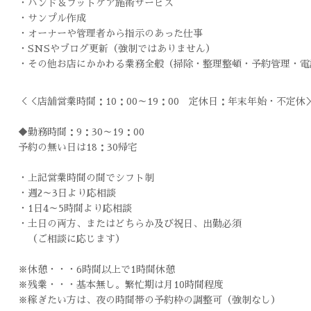
・ハンド＆フットケア施術サービス
・サンプル作成
・オーナーや管理者から指示のあった仕事
・SNSやブログ更新（強制ではありません）
・その他お店にかかわる業務全般（掃除・整理整頓・予約管理・電
＜＜店舗営業時間：10：00～19：00 定休日：年末年始・不定休
◆勤務時間：9：30～19：00
予約の無い日は18：30帰宅
・上記営業時間の間でシフト制
・週2～3日より応相談
・1日4～5時間より応相談
・土日の両方、またはどちらか及び祝日、出勤必須
（ご相談に応じます）
※休憩・・・6時間以上で1時間休憩
※残業・・・基本無し。繁忙期は月10時間程度
※稼ぎたい方は、夜の時間帯の予約枠の調整可（強制なし）