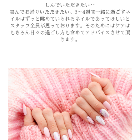
フットケア
しんでいただきたい･･
喜んでお帰りいただきたい、3～4週間一緒に過ごすネ
ネイルデザイン
イルはずっと眺めていられるネイルであってほしいと
スタッフ全員が思っております。そのためにはケアは
ブログ
もちろん日々の過ごし方も含めてアドバイスさせて頂
きます。
コンサル
イベント
スタッフ
求人案内
WEB予約