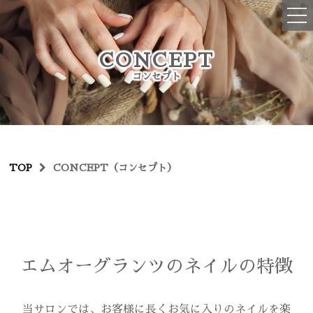
ご予約・お問い合わせはコチラ
CONCEPT
045-516-2076
コンセプト
OPEN : 10:00~19:00
CLOSED : 不定休、年末年始
TOP
TOP
CONCEPT（コンセプト）
初めての方へ
メニュー
ハンドネイル
フットネイル
エムオーグランツのネイルの特徴
ハンドケア
当サロンでは、お客様に長くお気に入りのネイルを楽