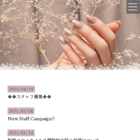
ご予約・お問い合わせはコチラ
045-516-2076
OPEN : 10:00~19:00
CLOSED : 不定休、年末年始
TOP
初めての方へ
2023/04/19
メニュー
◆◆スタッフ募集◆◆
ハンドネイル
2021/02/24
フットネイル
New Staff Campaign!!
ハンドケア
2021/02/14